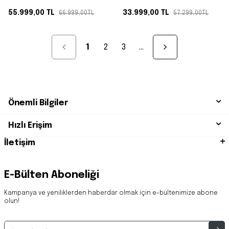
Collection Tencere ve Tava
Tencere ve Tava Seti
Seti
55.999,00
TL
33.999,00
TL
66.999,00
TL
57.299,00
TL
1
2
3
…
Önemli Bilgiler
Hızlı Erişim
İletişim
E-Bülten Aboneliği
Kampanya ve yeniliklerden haberdar olmak için e-bültenimize abone
olun!