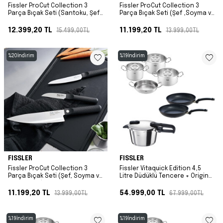
Fissler ProCut Collection 3
Fissler ProCut Collection 3
Parça Bıçak Seti (Santoku, Şef
Parça Bıçak Seti (Şef ,Soyma ve
ve Çok Amaçlı)
Dilimleme)
12.399,20
TL
11.199,20
TL
15.499,00
TL
13.999,00
TL
%
20
İndirim
%
19
İndirim
FISSLER
FISSLER
Fissler ProCut Collection 3
Fissler Vitaquick Edition 4,5
Parça Bıçak Seti (Şef, Soyma ve
Litre Düdüklü Tencere + Original
Çok Amaçlı)
Profi Collection Tencere ve
Tava Seti
11.199,20
TL
54.999,00
TL
13.999,00
TL
67.999,00
TL
%
19
İndirim
%
19
İndirim