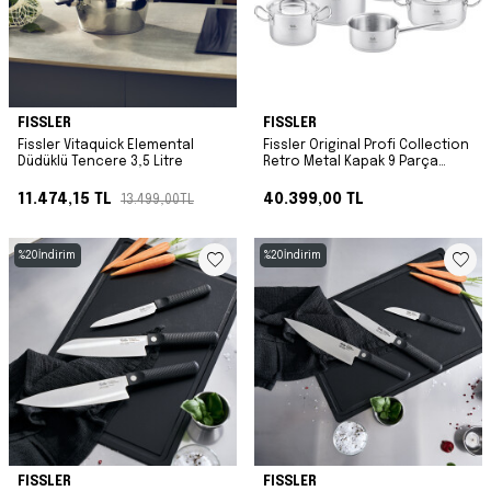
FISSLER
FISSLER
Fissler Vitaquick Elemental
Fissler Original Profi Collection
Düdüklü Tencere 3,5 Litre
Retro Metal Kapak 9 Parça
Tencere Seti
11.474,15
TL
40.399,00
TL
13.499,00
TL
%
20
İndirim
%
20
İndirim
FISSLER
FISSLER