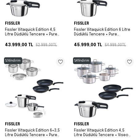
FISSLER
FISSLER
Fissler Vitaquick Edition 4,5
Fissler Vitaquick Edition 6 Litre
Litre Düdüklü Tencere + Pure
Düdüklü Tencere + Pure
Collection Tencere ve Tava
Collection Tencere ve Tava
Seti
Seti
43.999,00
TL
45.999,00
TL
52.999,00
TL
54.999,00
TL
%
16
İndirim
%
41
İndirim
FISSLER
FISSLER
Fissler Vitaquick Edition 6+3,5
Fissler Vitaquick Edition 4,5
Litre Düdüklü Tencere + Pure
Litre Düdüklü Tencere + Viseo