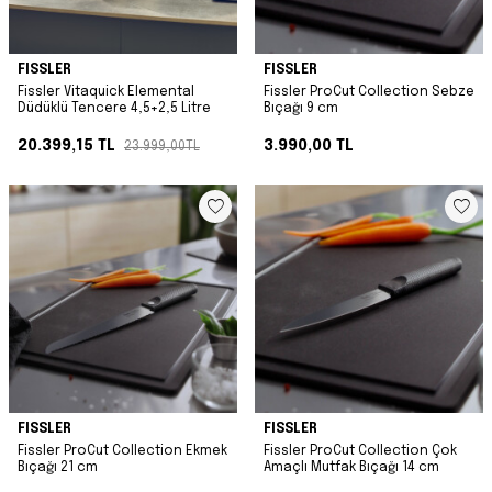
FISSLER
FISSLER
Fissler Vitaquick Elemental
Fissler ProCut Collection Sebze
Düdüklü Tencere 4,5+2,5 Litre
Bıçağı 9 cm
20.399,15
TL
3.990,00
TL
23.999,00
TL
FISSLER
FISSLER
Fissler ProCut Collection Ekmek
Fissler ProCut Collection Çok
Bıçağı 21 cm
Amaçlı Mutfak Bıçağı 14 cm