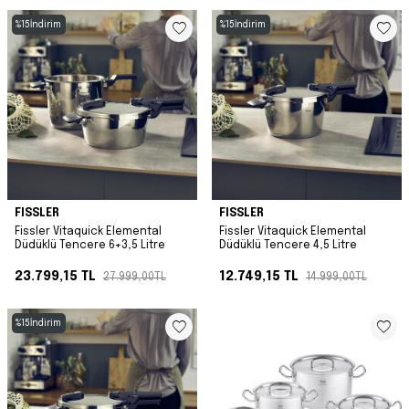
%
15
İndirim
%
15
İndirim
FISSLER
FISSLER
Fissler Vitaquick Elemental
Fissler Vitaquick Elemental
Düdüklü Tencere 6+3,5 Litre
Düdüklü Tencere 4,5 Litre
23.799,15
TL
12.749,15
TL
27.999,00
TL
14.999,00
TL
%
15
İndirim