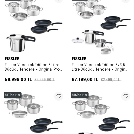
FISSLER
FISSLER
Fissler Vitaquick Edition 6 Litre
Fissler Vitaquick Edition 6+3,5
Düdüklü Tencere + Original Profi
Litre Düdüklü Tencere + Original
Collection Tencere ve Tava
Profi Collection Tencere ve
Seti
Tava Seti
56.999,00
TL
67.199,00
TL
69.999,00
TL
82.499,00
TL
%
17
İndirim
%
16
İndirim