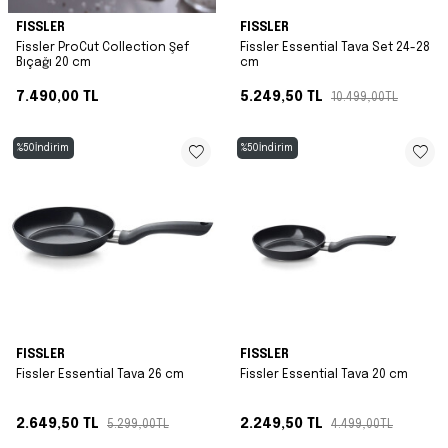
FISSLER
FISSLER
Fissler ProCut Collection Şef
Fissler Essential Tava Set 24-28
Bıçağı 20 cm
cm
7.490,00
TL
5.249,50
TL
10.499,00
TL
%
50
İndirim
%
50
İndirim
FISSLER
FISSLER
Fissler Essential Tava 26 cm
Fissler Essential Tava 20 cm
2.649,50
TL
2.249,50
TL
5.299,00
TL
4.499,00
TL