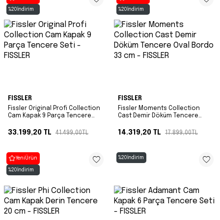
%
20
İndirim
%
20
İndirim
FISSLER
FISSLER
Fissler Original Profi Collection
Fissler Moments Collection
Cam Kapak 9 Parça Tencere
Cast Demir Döküm Tencere
Seti
Oval Bordo 33 cm
33.199,20
TL
14.319,20
TL
41.499,00
TL
17.899,00
TL
%
20
İndirim
Yeni
Ürün
%
20
İndirim