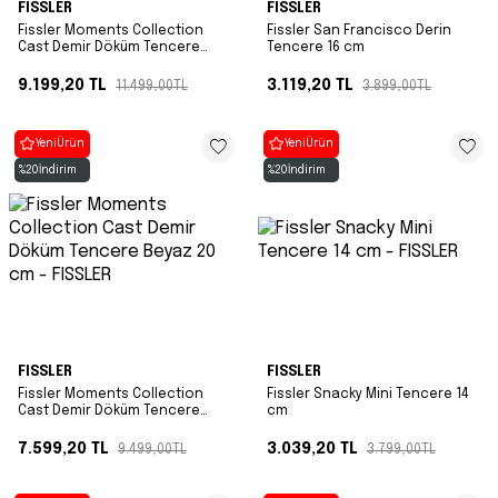
FISSLER
FISSLER
Fissler Moments Collection
Fissler San Francisco Derin
Cast Demir Döküm Tencere
Tencere 16 cm
Bordo 24 cm
9.199,20
TL
3.119,20
TL
11.499,00
TL
3.899,00
TL
Yeni
Ürün
Yeni
Ürün
%
20
İndirim
%
20
İndirim
FISSLER
FISSLER
Fissler Moments Collection
Fissler Snacky Mini Tencere 14
Cast Demir Döküm Tencere
cm
Beyaz 20 cm
7.599,20
TL
3.039,20
TL
9.499,00
TL
3.799,00
TL