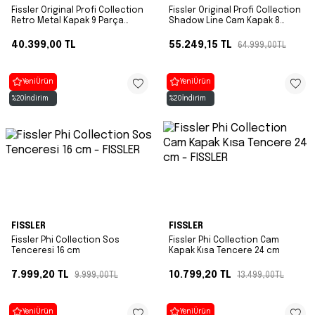
Fissler Original Profi Collection
Fissler Original Profi Collection
Retro Metal Kapak 9 Parça
Shadow Line Cam Kapak 8
Tencere Seti
Parça Tencere Seti
40.399,00
TL
55.249,15
TL
64.999,00
TL
Yeni
Ürün
Yeni
Ürün
%
20
İndirim
%
20
İndirim
FISSLER
FISSLER
Fissler Phi Collection Sos
Fissler Phi Collection Cam
Tenceresi 16 cm
Kapak Kısa Tencere 24 cm
7.999,20
TL
10.799,20
TL
9.999,00
TL
13.499,00
TL
Yeni
Ürün
Yeni
Ürün