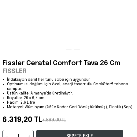
Fissler Ceratal Comfort Tava 26 Cm
FISSLER
İndüksiyon dahil her türlü soba için uygundur.
Optimum ısı dağılımı için özel, enerji tasarruflu CookStar® tabana
sahiptir.
Üstün kalite: Almanya'da üretilmiştir.
Boyutlar: 26 x 6,5 cm
Hacim: 2,6 Litre
Materyal: Alüminyum (%60'a Kadar Geri Dönüştürülmüş), Plastik (Sap)
6.319,20 TL
7.899,00TL
SEPETE EKLE