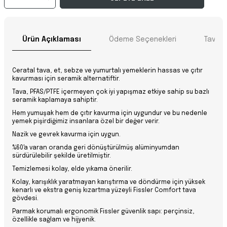
Ürün Açıklaması
Ödeme Seçenekleri
Tavsiy
Ceratal tava, et, sebze ve yumurtalı yemeklerin hassas ve çıtır
kavurması için seramik alternatiftir.
Tava, PFAS/PTFE içermeyen çok iyi yapışmaz etkiye sahip su bazlı
seramik kaplamaya sahiptir.
Hem yumuşak hem de çıtır kavurma için uygundur ve bu nedenle
yemek pişirdiğimiz insanlara özel bir değer verir.
Nazik ve gevrek kavurma için uygun.
%60'a varan oranda geri dönüştürülmüş alüminyumdan
sürdürülebilir şekilde üretilmiştir.
Temizlemesi kolay, elde yıkama önerilir.
Kolay, karışıklık yaratmayan karıştırma ve döndürme için yüksek
kenarlı ve ekstra geniş kızartma yüzeyli Fissler Comfort tava
gövdesi.
Parmak korumalı ergonomik Fissler güvenlik sapı: perçinsiz,
özellikle sağlam ve hijyenik.