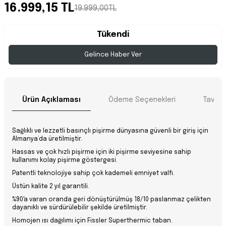
16.999,15 TL
19.999,00TL
Tükendi
Gelince Haber Ver
Ürün Açıklaması
Ödeme Seçenekleri
Tavsiy
Sağlıklı ve lezzetli basınçlı pişirme dünyasına güvenli bir giriş için
Almanya’da üretilmiştir.
Hassas ve çok hızlı pişirme için iki pişirme seviyesine sahip
kullanımı kolay pişirme göstergesi.
Patentli teknolojiye sahip çok kademeli emniyet valfı.
Üstün kalite 2 yıl garantili.
%90'a varan oranda geri dönüştürülmüş 18/10 paslanmaz çelikten
dayanıklı ve sürdürülebilir şekilde üretilmiştir.
Homojen ısı dağılımı için Fissler Superthermic taban.